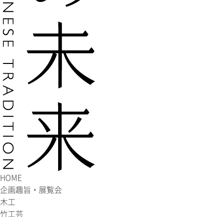
HOME
企画趣旨・展覧会
木工
竹工芸