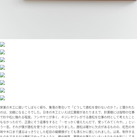
家業の木工に就いてしばらく経ち、集落の寄合いで「どうして唐松を使わないのか？」と聞かれた
のは、30歳になるころでした。日本の木工といえば広葉樹があたりまえで、針葉樹には指物の仕事
で杉や松に触れる程度。フシやヤニが多く、ネジレやワレがでる唐松を仕事の材として考えたこと
もなかったので、正直にそう返事をすると「…せっかく植えたんだで、使ってみてくれや。」とい
う一言。それが僕が唐松を使うきっかけとなりました。唐松は確かに欠点があるものの、紅色の木
味や木口まで通るはっきりとした柾目の縞模様がとても清らかに感じられました。以来、制作する
ものをできるだけ唐松でやってみようと、棚や簞笥、重箱やお箸などいろいろなものを形にしてき