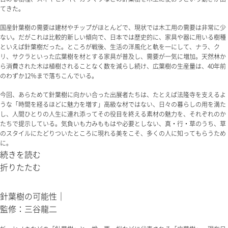
てきた。
国産針葉樹の需要は建材やチップがほとんどで、現状では木工用の需要は非常に少
ない。だがこれは比較的新しい傾向で、日本では歴史的に、家具や器に用いる樹種
といえば針葉樹だった。ところが戦後、生活の洋風化と軌を一にして、ナラ、ク
リ、サクラといった広葉樹を材とする家具が普及し、需要が一気に増加。天然林か
ら消費された木は植樹されることなく数を減らし続け、広葉樹の生産量は、40年前
のわずか12％まで落ちこんでいる。
今回、あらためて針葉樹に向かい合った出展者たちは、たとえば法隆寺を支えるよ
うな「時間を経るほどに魅力を増す」高級な材ではない、日々の暮らしの用を満た
し、人間ひとりの人生に連れ添ってその役目を終える素材の魅力を、それぞれのか
たちで提示している。気負いも力みももはや必要としない、真・行・草のうち、草
のスタイルにたどりついたところに現れる美をこそ、多くの人に知ってもらうため
に。
続きを読む
折りたたむ
針葉樹の可能性｜
監修：三谷龍二