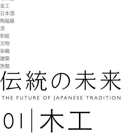
金工
日本酒
陶磁器
漆
和紙
刃物
染織
建築
旅館