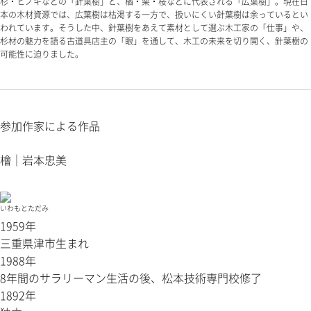
杉・ヒノキなどの「針葉樹」と、楢・栗・桜などに代表される「広葉樹」。現在日
本の木材資源では、広葉樹は枯渇する一方で、扱いにくい針葉樹は余っているとい
われています。そうした中、針葉樹をあえて素材として選ぶ木工家の「仕事」や、
杉材の魅力を語る古道具店主の「眼」を通して、木工の未来を切り開く、針葉樹の
可能性に迫りました。
参加作家による作品
檜｜岩本忠美
いわもとただみ
1959年
三重県津市生まれ
1988年
8年間のサラリーマン生活の後、松本技術専門校修了
1892年