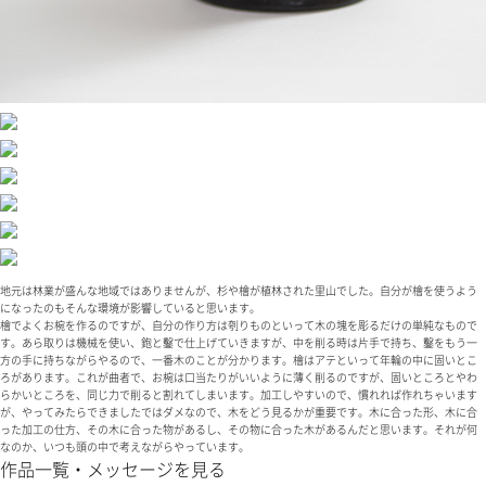
地元は林業が盛んな地域ではありませんが、杉や檜が植林された里山でした。自分が檜を使うよう
になったのもそんな環境が影響していると思います。
檜でよくお椀を作るのですが、自分の作り方は刳りものといって木の塊を彫るだけの単純なもので
す。あら取りは機械を使い、鉋と鑿で仕上げていきますが、中を削る時は片手で持ち、鑿をもう一
方の手に持ちながらやるので、一番木のことが分かります。檜はアテといって年輪の中に固いとこ
ろがあります。これが曲者で、お椀は口当たりがいいように薄く削るのですが、固いところとやわ
らかいところを、同じ力で削ると割れてしまいます。加工しやすいので、慣れれば作れちゃいます
が、やってみたらできましたではダメなので、木をどう見るかが重要です。木に合った形、木に合
った加工の仕方、その木に合った物があるし、その物に合った木があるんだと思います。それが何
なのか、いつも頭の中で考えながらやっています。
作品一覧・メッセージを見る