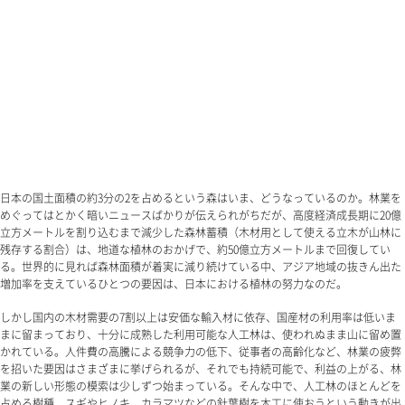
日本の国土面積の約3分の2を占めるという森はいま、どうなっているのか。林業を
めぐってはとかく暗いニュースばかりが伝えられがちだが、高度経済成長期に20億
立方メートルを割り込むまで減少した森林蓄積（木材用として使える立木が山林に
残存する割合）は、地道な植林のおかげで、約50億立方メートルまで回復してい
る。世界的に見れば森林面積が着実に減り続けている中、アジア地域の抜きん出た
増加率を支えているひとつの要因は、日本における植林の努力なのだ。
しかし国内の木材需要の7割以上は安価な輸入材に依存、国産材の利用率は低いま
まに留まっており、十分に成熟した利用可能な人工林は、使われぬまま山に留め置
かれている。人件費の高騰による競争力の低下、従事者の高齢化など、林業の疲弊
を招いた要因はさまざまに挙げられるが、それでも持続可能で、利益の上がる、林
業の新しい形態の模索は少しずつ始まっている。そんな中で、人工林のほとんどを
占める樹種、スギやヒノキ、カラマツなどの針葉樹を木工に使おうという動きが出