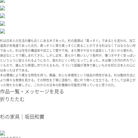
杉は日本人の生活の最も近くにある木であった。杉の語源は「真っすぐ」であるとも言われ、加工
道具が未発達であった古代、真っすぐに育ち真っすぐに割ることのできる杉はなくてはならない材
であった。杉は住宅の構造体や加工して壁や下地、また障子や日々の道具として古くから使われ、
身近なところで親しまれてきた。しかし近年、柔らかく軽いという長所が、傷つきやすく安っぽい
というふうに捉えられるようになり、扱われにくい材になってしまった。木は傷つき汚れ朽ちてい
くもので、痛んだら修理し作りかえるもの。そういう認識が清浄で美しいものを好む日本人の心に
はあったはずである。
木は環境により異なる特性を持つ。無論、杉にも多様性という独自の特性がある。杉は製材方法に
より様々な表情を見せる。その特性を丁寧に汲取り、理に叶う物へと仕立てる。そうして出来上が
った物たちの美しさに、これからの日本の針葉樹の可能性が残っていると思うのだ。
作品一覧・メッセージを見る
折りたたむ
杉の家具｜坂田和實
さかたかずひと