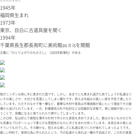
1945年
福岡県生まれ
1973年
東京、目白に古道具屋を開く
1994年
千葉県長生郡長南町に美術館as it isを開館
主著に『ひとりよがりのものさし』（2003年新潮社）がある
我がニッポンは実に木に恵まれた国です。しかし、あまりにも恵まれ過ぎた為でしょうか私達はつ
いその美しさや、大切さを見落としてしまい勝ちです。例えば木組みの美しい家を平気で潰したり
しています。ただそのなかで唯一欅など、豪華な木材や家具は市場価格が高いという理由でその破
壊から逃げられています。一方、針葉樹系の杉や松材などは悲劇的な状態で、単に価格が安いとい
うことで、邪魔になると捨てられたり燃やしてしまっています。
この15年、私は好んで貧相な薄手の杉材で作られた家具を求めてきました。数は少ないもののどれ
も見事なプロポーションで柔らかな雰囲気のなかに渋さをあわせ持っています。本来日本の美とは
そういうものでした。その静かな、控えめな美しさに私達は気づくのが後れてしまったようです。
貧しい材料で、実用の為に作られたという、今の私達から見れば一種の不自由さが、この杉の家具