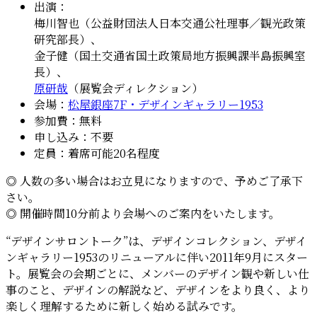
出演：
梅川智也（公益財団法人日本交通公社理事／観光政策
研究部長）、
金子健（国土交通省国土政策局地方振興課半島振興室
長）、
原研哉
（展覧会ディレクション）
会場：
松屋銀座7F・デザインギャラリー1953
参加費：無料
申し込み：不要
定員：着席可能20名程度
◎ 人数の多い場合はお立見になりますので、予めご了承下
さい。
◎ 開催時間10分前より会場へのご案内をいたします。
“デザインサロントーク”は、デザインコレクション、デザイ
ンギャラリー1953のリニューアルに伴い2011年9月にスター
ト。展覧会の会期ごとに、メンバーのデザイン観や新しい仕
事のこと、デザインの解説など、デザインをより良く、より
楽しく理解するために新しく始める試みです。