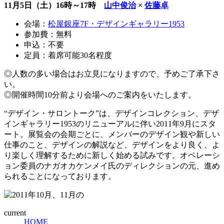
11月5日（土）16時～17時
山中俊治
×
佐藤卓
会場：
松屋銀座7F・デザインギャラリー1953
参加費：無料
申込：不要
定員：着席可能30名程度
◎人数の多い場合はお立見になりますので、予めご了承下さ
い。
◎開催時間10分前より会場へのご案内をいたします。
“デザイン・サロントーク”は、デザインコレクション、デザ
インギャラリー1953のリニューアルに伴い2011年9月にスタ
ート。展覧会の会期ごとに、メンバーのデザイン観や新しい
仕事のこと、デザインの解説など、デザインをより良く、よ
り楽しく理解するために新しく始める試みです。オペレーシ
ョン委員のナガオカケンメイ氏のディレクションの元、進め
られることになっております。
current
HOME