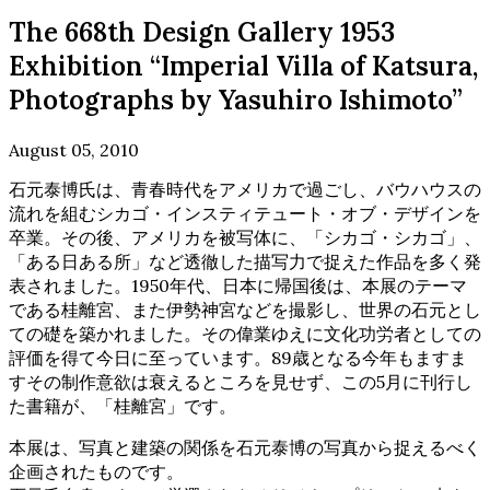
The 668th Design Gallery 1953
Exhibition “Imperial Villa of Katsura,
Photographs by Yasuhiro Ishimoto”
August 05, 2010
石元泰博氏は、青春時代をアメリカで過ごし、バウハウスの
流れを組むシカゴ・インスティテュート・オブ・デザインを
卒業。その後、アメリカを被写体に、「シカゴ・シカゴ」、
「ある日ある所」など透徹した描写力で捉えた作品を多く発
表されました。1950年代、日本に帰国後は、本展のテーマ
である桂離宮、また伊勢神宮などを撮影し、世界の石元とし
ての礎を築かれました。その偉業ゆえに文化功労者としての
評価を得て今日に至っています。89歳となる今年もますま
すその制作意欲は衰えるところを見せず、この5月に刊行し
た書籍が、「桂離宮」です。
本展は、写真と建築の関係を石元泰博の写真から捉えるべく
企画されたものです。