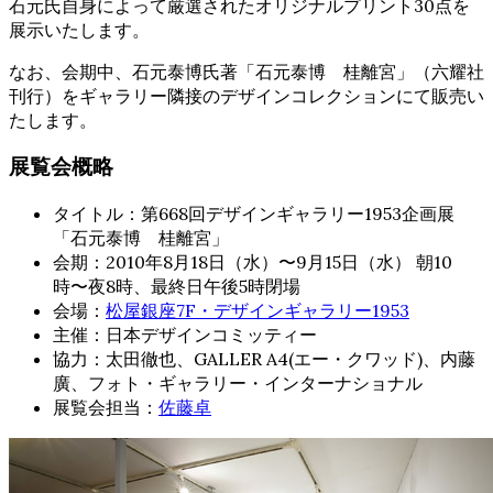
石元氏自身によって厳選されたオリジナルプリント30点を
展示いたします。
なお、会期中、石元泰博氏著「石元泰博 桂離宮」（六耀社
刊行）をギャラリー隣接のデザインコレクションにて販売い
たします。
展覧会概略
タイトル：第668回デザインギャラリー1953企画展
「石元泰博 桂離宮」
会期：2010年8月18日（水）〜9月15日（水） 朝10
時〜夜8時、最終日午後5時閉場
会場：
松屋銀座7F・デザインギャラリー1953
主催：日本デザインコミッティー
協力：太田徹也、GALLER A4(エー・クワッド)、内藤
廣、フォト・ギャラリー・インターナショナル
展覧会担当：
佐藤卓