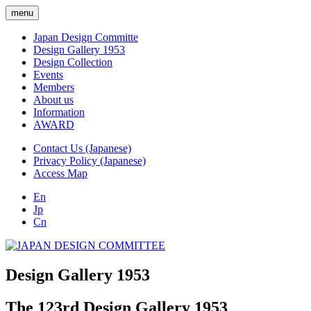
menu
Japan Design Committe
Design Gallery 1953
Design Collection
Events
Members
About us
Information
AWARD
Contact Us (Japanese)
Privacy Policy (Japanese)
Access Map
En
Jp
Cn
Design Gallery 1953
The 123rd Design Gallery 1953