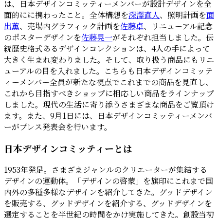
は、日本デザインコミッティーメンバーが設計デザインを全
面的にに携わったこと。全体構想を
深澤直人
、照明計画を
面
出薫
、売場内グラフィック計画を
佐藤卓
、リニューアル記念
のポスターデザインを
佐藤晃一
がそれぞれ担当しました。伝
統歴史格式あるデザインコレクションは、4人の手によって
大きく生まれ変わりました。そして、取り扱う商品にもリニ
ューアルの目を入れました。こちらも日本デザインコミッテ
ィーメンバー全員が新たな視点でこれまでの商品を見直し、
これから目指すべきショップに相応しい商品をラインナップ
しました。現代の生活に寄り添うさまざまな商品をご覧頂け
ます。また、9月1日には、日本デザインコミッティーメンバ
ーがプレス発表会を行います。
日本デザインコミッティーとは
1953年発足。さまざまジャンルのクリエーターが集結する
デザインの運動体。「デザインの啓蒙」を旗印にこれまで国
内外の多種多様なデザインを紹介してきた。グッドデザイン
を販売する、グッドデザインを紹介する、グッドデザインを
選定することを半世紀の時間をかけ実施してきた。創設当初