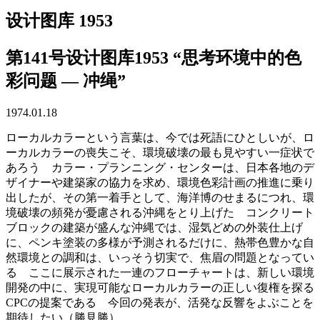
设计图库 1953
第141号设计图库1953 “思考环境中的色
彩问题 — 冲绳”
1974.01.18
ローカルカラーという言葉は、今では死語にひとしいが、ロ
ーカルカラーの喪失こそ、環境破壊の最も見やすい一症状で
あろう カラー・プランニング・センターは、日本各地のデ
ザイナーや建築家の協力を求め、環境色彩計画の推進に乗り
出したが、その第一着手として、海洋博のせまるにつれ、環
境破壊の頻発が憂慮される沖縄をとり上げた コンクリート
ブロックの建築が盛んな沖縄では、湿気どめの外装仕上げ
に、ペンキ塗装の多様が予測されるだけに、熱帯色豊かな自
然環境との調和は、いっそう切実で、焦眉の問題となってい
る ここに展示された一連のフローチャートは、新しい環境
開発の中に、実現可能なローカルカラーの正しい復権を探る
CPCの提案である 今回の発表が、活発な反響をよぶことを
期待したい（勝見勝）