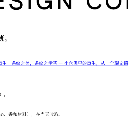
班。
里的重生：条纹之美，条纹之伊基 — 小仓奥里的重生，从一个瑞文
时）。
himo、香和材料），在当天收取。