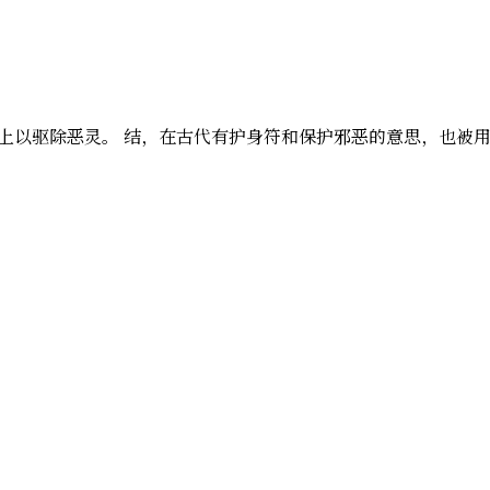
柱子上以驱除恶灵。 结，在古代有护身符和保护邪恶的意思，也
。