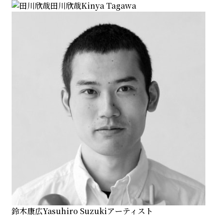
田川欣哉
Kinya Tagawa
鈴木康広
Yasuhiro Suzuki
アーティスト