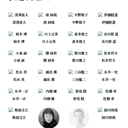
深澤直人
原 研哉
平野敬子
伊藤隆道
柏木 博
川上元美
喜多俊之
北川原 温
小泉 誠
隈 研吾
黒川雅之
松本哲夫
松永 真
面出 薫
三谷龍二
永井一史
永井一正
内藤 廣
新見 隆
佐藤 卓
柴田文江
田川欣哉