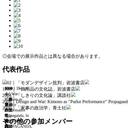
◎会場での展示作品とは異なる場合があります。
代表作品
2002｜「モダンデザイン批判」岩波書店
2002
1999
2004
2006｜Design
2000
1999｜「日用品の文化誌」岩波書店
｜
｜
｜
and War:
｜
2004｜「しきりの文化論」講談社
「モ
「日
「し
Kimono as
「家
2006｜Design and War: Kimono as "Parlor Preformance" Propaga
ダン
用品
きり
"Parlor
事の
2000｜「家事の政治学」青土社
デザ
の文
の文
Preformance"
政治
イン
化
化
Propaganda, ln
学」
その他の参加メンバー
批
誌」
論」
WEARING
青土
判」
岩波
講談
PROPAGANDA,
社