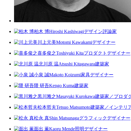
柏木 博
Hiroshi Kashiwagi
デザイン評論家
川上元美
Motomi Kawakami
デザイナー
喜多俊之
Toshiyuki Kita
プロダクトデザイナー
北川原 温
Atsushi Kitagawara
建築家
小泉 誠
Makoto Koizumi
家具デザイナー
隈 研吾
Kengo Kuma
建築家
黒川雅之
Masayuki Kurokawa
建築家／プロダ
松本哲夫
Tetsuo Matsumoto
建築家／インテリ
松永 真
Shin Matsunaga
グラフィックデザイナー
面出 薫
Kaoru Mende
照明デザイナー