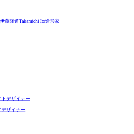
伊藤隆道
Takamichi Ito
造形家
クトデザイナー
アデザイナー