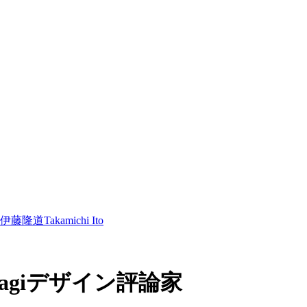
伊藤隆道
Takamichi Ito
agi
デザイン評論家