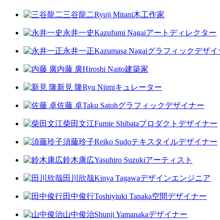
三谷龍二
Ryuji Mitani
木工作家
永井一史
Kazufumi Nagai
アートディレクター
永井一正
Kazumasa Nagai
グラフィックデザイ
内藤 廣
Hiroshi Naito
建築家
新見 隆
Ryu Niimi
キュレーター
佐藤 卓
Taku Satoh
グラフィックデザイナー
柴田文江
Fumie Shibata
プロダクトデザイナー
須藤玲子
Reiko Sudo
テキスタイルデザイナー
鈴木康広
Yasuhiro Suzuki
アーティスト
田川欣哉
Kinya Tagawa
デザインエンジニア
田中俊行
Toshiyiuki Tanaka
空間デザイナー
山中俊治
Shunji Yamanaka
デザイナー