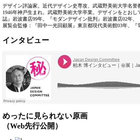
デザイン評論家。近代デザイン史専攻、武蔵野美術大学名誉
1946年神戸生まれ。武蔵野美術大学卒業。デザインをとおし
誌』岩波書店99年。『モダンデザイン批判』岩波書店02年、
展覧会監修：『田中一光回顧展』東京都現代美術館03年、『電
インタビュー
めったに見られない原画
（Web先行公開）