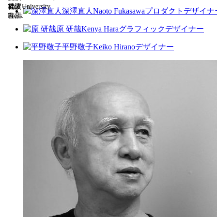
岩波
書店
社
Yale University
深澤直人
Naoto Fukasawa
プロダクトデザイナ
書店
Press.
原 研哉
Kenya Hara
グラフィックデザイナー
平野敬子
Keiko Hirano
デザイナー