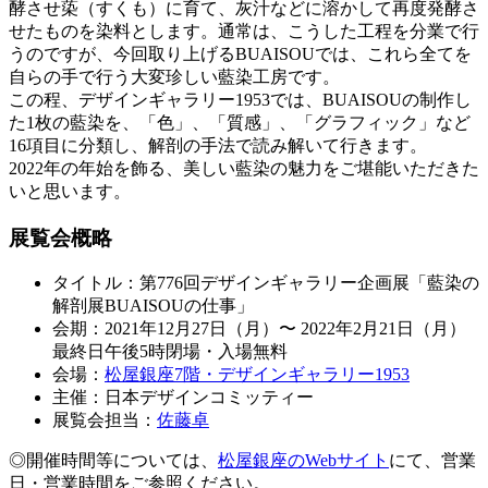
酵させ蒅（すくも）に育て、灰汁などに溶かして再度発酵さ
せたものを染料とします。通常は、こうした工程を分業で行
うのですが、今回取り上げるBUAISOUでは、これら全てを
自らの手で行う大変珍しい藍染工房です。
この程、デザインギャラリー1953では、BUAISOUの制作し
た1枚の藍染を、「色」、「質感」、「グラフィック」など
16項目に分類し、解剖の手法で読み解いて行きます。
2022年の年始を飾る、美しい藍染の魅力をご堪能いただきた
いと思います。
展覧会概略
タイトル：第776回デザインギャラリー企画展「藍染の
解剖展BUAISOUの仕事」
会期：2021年12月27日（月）〜 2022年2月21日（月）
最終日午後5時閉場・入場無料
会場：
松屋銀座7階・デザインギャラリー1953
主催：日本デザインコミッティー
展覧会担当：
佐藤卓
◎開催時間等については、
松屋銀座のWebサイト
にて、営業
日・営業時間をご参照ください。