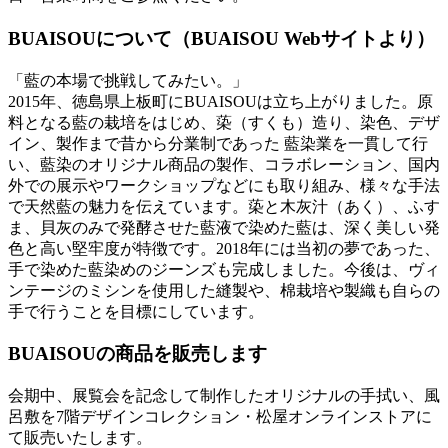
BUAISOUについて（BUAISOU Webサイトより）
「藍の本場で挑戦してみたい。」
2015年、徳島県上板町にBUAISOUは立ち上がりました。原
料となる藍の栽培をはじめ、蒅（すくも）造り、染色、デザ
イン、製作まで昔から分業制であった 藍染業を一貫して行
い、藍染のオリジナル商品の製作、コラボレーション、国内
外での展示やワークショップなどにも取り組み、様々な手法
で天然藍の魅力を伝えています。蒅と木灰汁（あく）、ふす
ま、貝灰のみで発酵させた藍液で染めた藍は、深く美しい発
色と高い堅牢度が特徴です。2018年には当初の夢であった、
手で染めた藍染めのジーンズも完成しました。今後は、ヴィ
ンテージのミシンを使用した縫製や、棉栽培や製織も自らの
手で行うことを目標にしています。
BUAISOUの商品を販売します
会期中、展覧会を記念して制作したオリジナルの手拭い、風
呂敷を7階デザインコレクション・松屋オンラインストアに
て販売いたします。