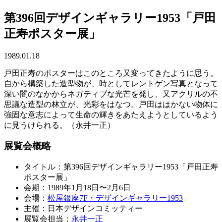
第396回デザインギャラリー1953「戸田
正寿ポスター展」
1989.01.18
戸田正寿のポスターはこのところ又変ってきたように思う。
自から構築した造型物が、時としてレントゲン写真となって
深い闇のなかからネガティブな光芒を発し、又アクリルの不
思議な造型の林立が、光彩をはなつ。戸田ははかない物体に
強固な意志によって生命の輝きをあたえようとしているよう
に見うけられる。（永井一正）
展覧会概略
タイトル：第396回デザインギャラリー1953「戸田正寿
ポスター展」
会期：1989年1月18日〜2月6日
会場：
松屋銀座7F・デザインギャラリー1953
主催：日本デザインコミッティー
展覧会担当：
永井一正