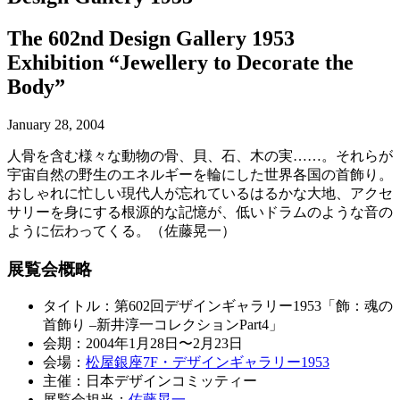
The 602nd Design Gallery 1953
Exhibition “Jewellery to Decorate the
Body”
January 28, 2004
人骨を含む様々な動物の骨、貝、石、木の実……。それらが
宇宙自然の野生のエネルギーを輪にした世界各国の首飾り。
おしゃれに忙しい現代人が忘れているはるかな大地、アクセ
サリーを身にする根源的な記憶が、低いドラムのような音の
ように伝わってくる。（佐藤晃一）
展覧会概略
タイトル：第602回デザインギャラリー1953「飾：魂の
首飾り –新井淳一コレクションPart4」
会期：2004年1月28日〜2月23日
会場：
松屋銀座7F・デザインギャラリー1953
主催：日本デザインコミッティー
展覧会担当：
佐藤晃一