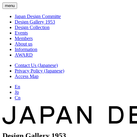
menu
Japan Design Committe
Design Gallery 1953
Design Collection
Events
Members
About us
Information
AWARD
Contact Us (Japanese)
Privacy Policy (Japanese)
Access Map
En
Jp
Cn
Design Gallery 1953