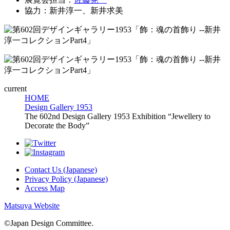
協力：新井淳一、新井求美
current
HOME
Design Gallery 1953
The 602nd Design Gallery 1953 Exhibition “Jewellery to
Decorate the Body”
Contact Us (Japanese)
Privacy Policy (Japanese)
Access Map
Matsuya Website
©Japan Design Committee.