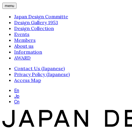
menu
Japan Design Committe
Design Gallery 1953
Design Collection
Events
Members
About us
Information
AWARD
Contact Us (Japanese)
Privacy Policy (Japanese)
Access Map
En
Jp
Cn