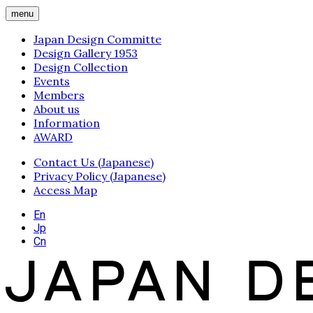
menu
Japan Design Committe
Design Gallery 1953
Design Collection
Events
Members
About us
Information
AWARD
Contact Us (Japanese)
Privacy Policy (Japanese)
Access Map
En
Jp
Cn