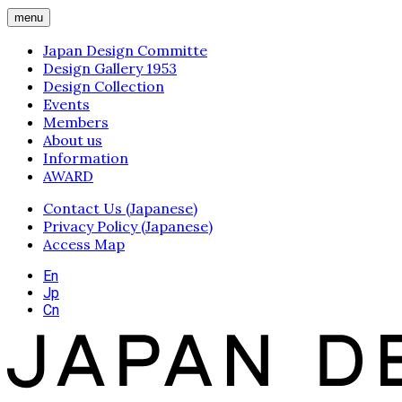
menu
Japan Design Committe
Design Gallery 1953
Design Collection
Events
Members
About us
Information
AWARD
Contact Us (Japanese)
Privacy Policy (Japanese)
Access Map
En
Jp
Cn