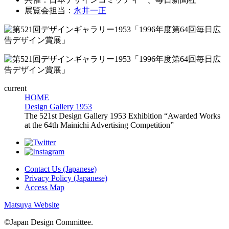
展覧会担当：
永井一正
current
HOME
Design Gallery 1953
The 521st Design Gallery 1953 Exhibition “Awarded Works
at the 64th Mainichi Advertising Competition”
Contact Us (Japanese)
Privacy Policy (Japanese)
Access Map
Matsuya Website
©Japan Design Committee.