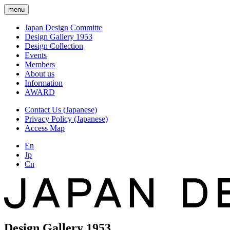
menu
Japan Design Committe
Design Gallery 1953
Design Collection
Events
Members
About us
Information
AWARD
Contact Us (Japanese)
Privacy Policy (Japanese)
Access Map
En
Jp
Cn
Design Gallery 1953