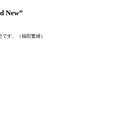
nd New”
史です。（福田繁雄）