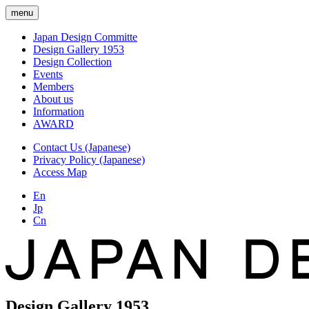
menu
Japan Design Committe
Design Gallery 1953
Design Collection
Events
Members
About us
Information
AWARD
Contact Us (Japanese)
Privacy Policy (Japanese)
Access Map
En
Jp
Cn
Design Gallery 1953