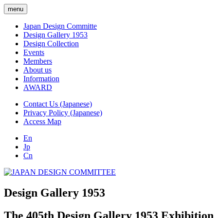
menu
Japan Design Committe
Design Gallery 1953
Design Collection
Events
Members
About us
Information
AWARD
Contact Us (Japanese)
Privacy Policy (Japanese)
Access Map
En
Jp
Cn
Design Gallery 1953
The 405th Design Gallery 1953 Exhibition