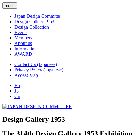
menu
Japan Design Committe
Design Gallery 1953
Design Collection
Events
Members
About us
Information
AWARD
Contact Us (Japanese)
Privacy Policy (Japanese)
Access Map
En
Jp
Cn
Design Gallery 1953
The 314th Design Gallery 1953 Exhibition