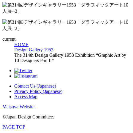
current
HOME
Design Gallery 1953
The 314th Design Gallery 1953 Exhibition “Graphic Art by
10 Designers Part II”
Contact Us (Japanese)
Privacy Policy (Japanese)
Access Map
Matsuya Website
©Japan Design Committee.
PAGE TOP