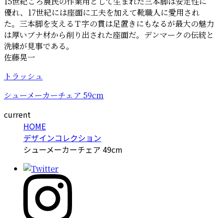
15世紀ごろ農民の作業用として生まれた三本脚は安定性に
優れ、17世紀には座面に工夫を加えて靴職人に愛用され
た。三本脚を支えるＴ字の貫は足置きにもなるが最大の魅力
は厚いブナ材から削り出された座面だ。デンマークの伝統と
洗練が見事である。
佐藤晃一
トラッシュ
シューメーカーチェア 59cm
current
HOME
デザインコレクション
シューメーカーチェア 49cm