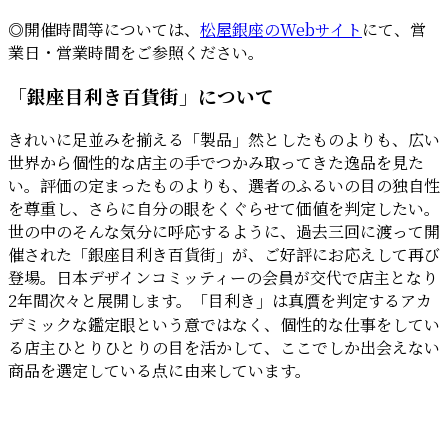
◎開催時間等については、
松屋銀座のWebサイト
にて、営
業日・営業時間をご参照ください。
「銀座目利き百貨街」について
きれいに足並みを揃える「製品」然としたものよりも、広い
世界から個性的な店主の手でつかみ取ってきた逸品を見た
い。評価の定まったものよりも、選者のふるいの目の独自性
を尊重し、さらに自分の眼をくぐらせて価値を判定したい。
世の中のそんな気分に呼応するように、過去三回に渡って開
催された「銀座目利き百貨街」が、ご好評にお応えして再び
登場。日本デザインコミッティーの会員が交代で店主となり
2年間次々と展開します。「目利き」は真贋を判定するアカ
デミックな鑑定眼という意ではなく、個性的な仕事をしてい
る店主ひとりひとりの目を活かして、ここでしか出会えない
商品を選定している点に由来しています。