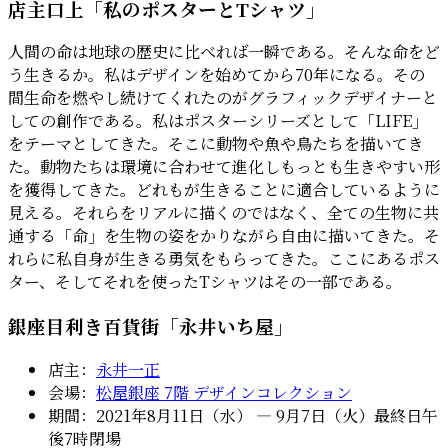
店主口上「私のポスターとTシャツ」
人間の命は地球の歴史に比べれば一瞬である。そんな命をど
う生きるか。私はデザインを始めてから70年になる。その
間生命を燃やし続けてくれたのがグラフィックデザイナーと
しての創作である。私はポスターシリーズとして「LIFE」
をテーマとしてきた。そこに動物や魚や鳥たちを描いてき
た。動物たちは環境に合わせて進化しもっとも生きやすい形
を獲得してきた。どれもが生きることに適合しているように
見える。それらをリアルに描くのではなく、全ての生物に共
通する「命」を生物の姿をかりながら自由に描いてきた。そ
れらに私自身が生きる勇気をもらってきた。ここにあるポス
ター、そしてそれを使ったTシャツはその一部である。
銀座目利き百貨街「永井いち屋」
店主：
永井一正
会場：
松屋銀座 7階 デザインコレクション
期間：2021年8月11日（水） ― 9月7日（火）最終日午
後7時閉場