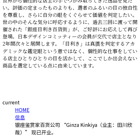
世界から個性的な店主の手でつかみ取ってきた逸品を見た
い。評価の定まったものよりも、選者のふるいの目の独自性
を尊重し、さらに自分の眼をくぐらせて価値を判定したい。
世の中のそんな気分に呼応するように、過去三回に渡って開
催された「銀座目利き百貨街」が、ご好評にお応えして再び
登場。日本デザインコミッティーの会員が交代で店主となり
2年間次々と展開します。「目利き」は真贋を判定するアカ
デミックな鑑定眼という意ではなく、個性的な仕事をしてい
る店主ひとりひとりの目を活かして、ここでしか出会えない
商品を選定している点に由来しています。
current
HOME
信息
银座鉴赏家百货公司 “Ginza Kinkiya（业主：田川欣
哉）” 现已开业。