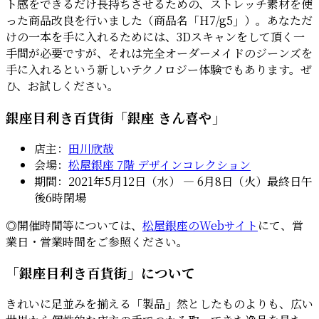
ト感をできるだけ長持ちさせるための、ストレッチ素材を使
った商品改良を行いました（商品名「H7/g5」）。あなただ
けの一本を手に入れるためには、3Dスキャンをして頂く一
手間が必要ですが、それは完全オーダーメイドのジーンズを
手に入れるという新しいテクノロジー体験でもあります。ぜ
ひ、お試しください。
銀座目利き百貨街「銀座 きん喜や」
店主：
田川欣哉
会場：
松屋銀座 7階 デザインコレクション
期間：2021年5月12日（水） ― 6月8日（火）最終日午
後6時閉場
◎開催時間等については、
松屋銀座のWebサイト
にて、営
業日・営業時間をご参照ください。
「銀座目利き百貨街」について
きれいに足並みを揃える「製品」然としたものよりも、広い