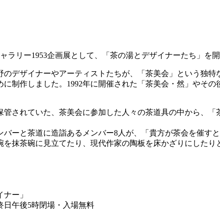
ギャラリー1953企画展として、「茶の湯とデザイナーたち」を
分野のデザイナーやアーティストたちが、「茶美会」という独
に制作しました。1992年に開催された「茶美会・然」やそ
保管されていた、茶美会に参加した人々の茶道具の中から、「
ンバーと茶道に造詣あるメンバー8人が、「貴方が茶会を催す
碗を抹茶碗に見立てたり、現代作家の陶板を床かざりにしたり
イナー」
）最終日午後5時閉場・入場無料