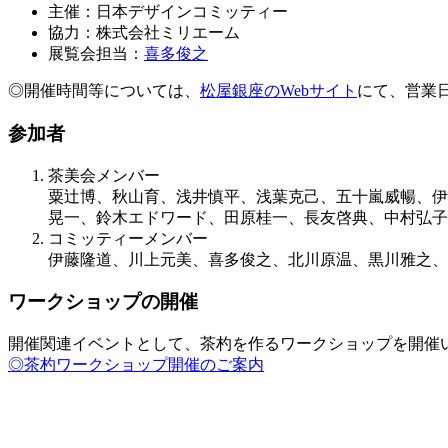
主催：日本デザインコミッティー
協力：株式会社ミリエーム
展覧会担当：
喜多俊之
◎開催時間等については、
松屋銀座のWebサイト
にて、営業日
参加者
茶美会メンバー
粟辻博、秋山育、浅井慎平、浅葉克己、五十嵐威暢、伊
晃一、鈴木エドワード、田原桂一、長友啓典、中村弘子
コミッティーメンバー
伊藤隆道、川上元美、喜多俊之、北川原温、黒川雅之、
ワークショップの開催
開催関連イベントとして、茶杓を作るワークショップを開催
◎茶杓ワークショップ開催のご案内