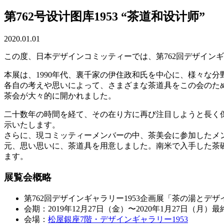
第762号设计图库1953 “茶道和设计师”
2020.01.01
この度、日本デザインコミッティーでは、第762回デザイン
本展は、1990年代、裏千家の伊住政和氏を中心に、様々な
各自の考えや思いによって、さまざまな茶道具をこの会のため
茶会が大々的に開かれました。
二十数年の時間を経て、その在り方に再び注目しようと長く
示いたします。
さらに、現コミッティーメンバーの中、茶美会に参加したメ
元、思い思いに、茶道具を用意しました。南米で入手した茶
ます。
展覧会概略
第762回デザインギャラリー1953企画展「茶の湯とデザ
会期：2019年12月27日（金）〜2020年1月27日（月
会場：
松屋銀座7階・デザインギャラリー1953