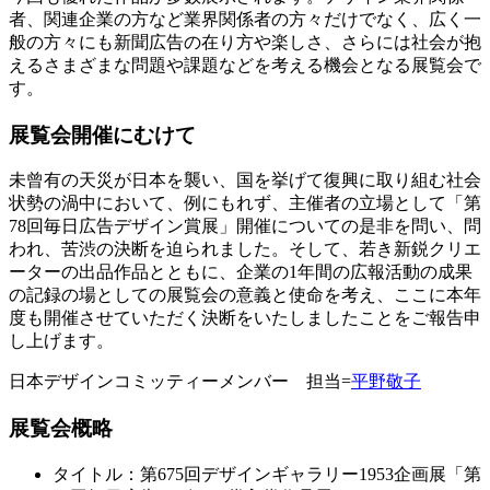
者、関連企業の方など業界関係者の方々だけでなく、広く一
般の方々にも新聞広告の在り方や楽しさ、さらには社会が抱
えるさまざまな問題や課題などを考える機会となる展覧会で
す。
展覧会開催にむけて
未曾有の天災が日本を襲い、国を挙げて復興に取り組む社会
状勢の渦中において、例にもれず、主催者の立場として「第
78回毎日広告デザイン賞展」開催についての是非を問い、問
われ、苦渋の決断を迫られました。そして、若き新鋭クリエ
ーターの出品作品とともに、企業の1年間の広報活動の成果
の記録の場としての展覧会の意義と使命を考え、ここに本年
度も開催させていただく決断をいたしましたことをご報告申
し上げます。
日本デザインコミッティーメンバー 担当=
平野敬子
展覧会概略
タイトル：第675回デザインギャラリー1953企画展「第