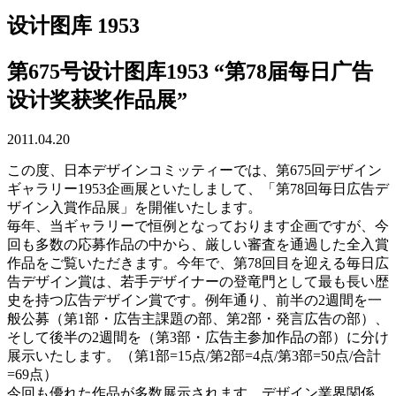
设计图库 1953
第675号设计图库1953 “第78届每日广告
设计奖获奖作品展”
2011.04.20
この度、日本デザインコミッティーでは、第675回デザイン
ギャラリー1953企画展といたしまして、「第78回毎日広告デ
ザイン入賞作品展」を開催いたします。
毎年、当ギャラリーで恒例となっております企画ですが、今
回も多数の応募作品の中から、厳しい審査を通過した全入賞
作品をご覧いただきます。今年で、第78回目を迎える毎日広
告デザイン賞は、若手デザイナーの登竜門として最も長い歴
史を持つ広告デザイン賞です。例年通り、前半の2週間を一
般公募（第1部・広告主課題の部、第2部・発言広告の部）、
そして後半の2週間を（第3部・広告主参加作品の部）に分け
展示いたします。（第1部=15点/第2部=4点/第3部=50点/合計
=69点）
今回も優れた作品が多数展示されます。デザイン業界関係