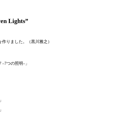
 Lights”
を作りました。（黒川雅之）
7 –7つの照明–」