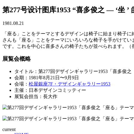
第277号设计图库1953 “喜多俊之 — ‘坐 ’
1981.08.21
「座る」ことをテーマとするデザインは椅子に始まり椅子に
さんも「座る」ことをテーマにいろいろな椅子を手がけてい
です。これを中心に喜多さんの椅子たちが並べられます。（
展覧会概略
タイトル：第277回デザインギャラリー1953「喜多俊
会期：1981年8月21日〜9月9日
会場：
松屋銀座7F・デザインギャラリー1953
主催：日本デザインコミッティー
展覧会担当：長大作
current