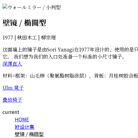
壁镜 / 椭圆型
1977 | 秋田木工 | 柳宗理
这面墙上的镜子是由Sori Yanagi在1977年设计的，
它。 我们想为我们的入口处准备一个标准的小尺寸镜子。
深澤直人
材料=框架：山毛榉（聚氨酯树脂涂层），背板：月桂树胶合
Ulm 凳子
叠放椅子
current
HOME
好设计集
壁镜 / 椭圆型