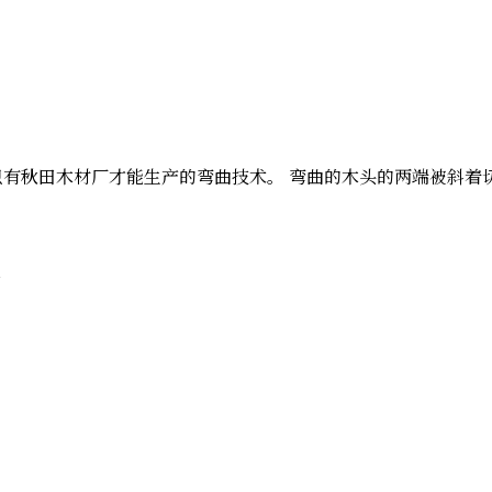
使用的是只有秋田木材厂才能生产的弯曲技术。 弯曲的木头的两端
板