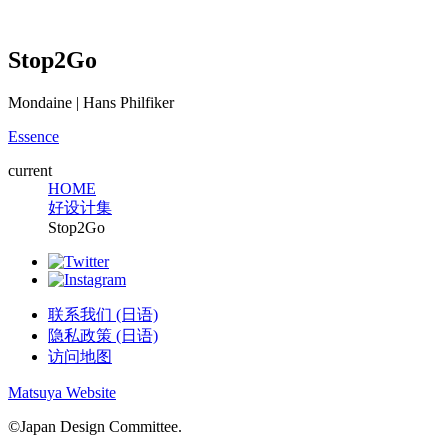
Stop2Go
Mondaine | Hans Philfiker
Essence
current
HOME
好设计集
Stop2Go
联系我们 (日语)
隐私政策 (日语)
访问地图
Matsuya Website
©Japan Design Committee.