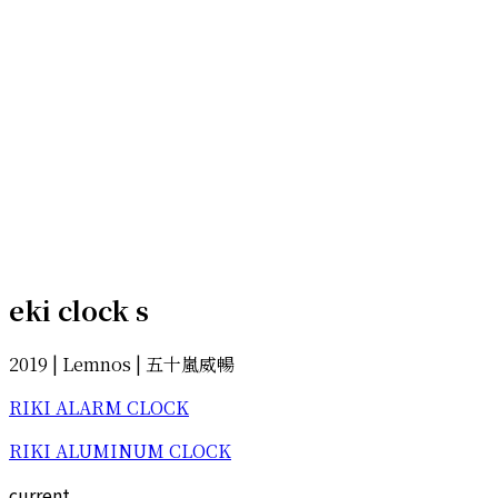
eki clock s
2019 | Lemnos | 五十嵐威暢
RIKI ALARM CLOCK
RIKI ALUMINUM CLOCK
current