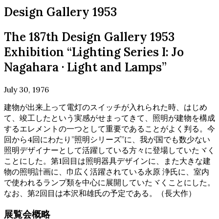
Design Gallery 1953
The 187th Design Gallery 1953
Exhibition “Lighting Series I: Jo
Nagahara · Light and Lamps”
July 30, 1976
建物が出来上って電灯のスイッチが入れられた時、はじめ
て、竣工したという実感がせまってきて、照明が建物を構成
するエレメントの一つとして重要であることがよく判る。今
回から4回にわたり”照明シリーズ”に、我が国でも数少ない
照明デザイナーとして活躍している方々に登場していたヾく
ことにした。第1回目は照明器具デザインに、また大きな建
物の照明計画に、巾広く活躍されている永原 浄氏に、室内
で使われるランプ類を中心に展開していたヾくことにした。
なお、第2回目は本沢和雄氏の予定である。（長大作）
展覧会概略