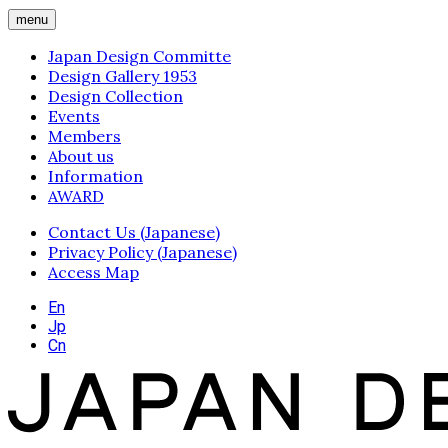
menu
Japan Design Committe
Design Gallery 1953
Design Collection
Events
Members
About us
Information
AWARD
Contact Us (Japanese)
Privacy Policy (Japanese)
Access Map
En
Jp
Cn