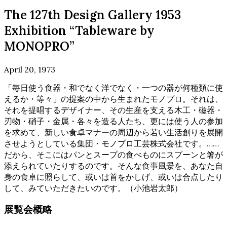
The 127th Design Gallery 1953
Exhibition “Tableware by
MONOPRO”
April 20, 1973
「毎日使う食器・和でなく洋でなく・一つの器が何種類に使
えるか・等々」の提案の中から生まれたモノプロ。それは、
それを提唱するデザイナー、その生産を支える木工・磁器・
刃物・硝子・金属・各々を造る人たち、更には使う人の参加
を求めて、新しい食卓マナーの周辺から若い生活創りを展開
させようとしている集団・モノプロ工芸株式会社です。……
だから、そこにはパンとスープの食べものにスプーンと箸が
添えられていたりするのです。そんな食事風景を、あなた自
身の食卓に照らして、或いは首をかしげ、或いは合点したり
して、みていただきたいのです。（小池岩太郎）
展覧会概略