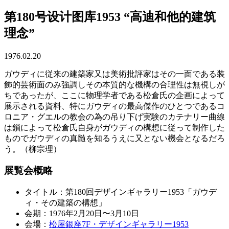
第180号设计图库1953 “高迪和他的建筑
理念”
1976.02.20
ガウディに従来の建築家又は美術批評家はその一面である装
飾的芸術面のみ強調しその本質的な機構の合理性は無視しが
ちであったが、ここに物理学者である松倉氏の企画によって
展示される資料、特にガウディの最高傑作のひとつであるコ
ロニア・グエルの教会の為の吊り下げ実験のカテナリー曲線
は鎖によって松倉氏自身がガウディの構想に従って制作した
ものでガウディの真髄を知るうえに又とない機会となるだろ
う。（柳宗理）
展覧会概略
タイトル：第180回デザインギャラリー1953「ガウデ
ィ・その建築の構想」
会期：1976年2月20日〜3月10日
会場：
松屋銀座7F・デザインギャラリー1953